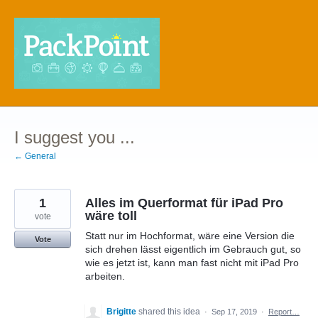
Skip
to
content
I suggest you ...
← General
1
Alles im Querformat für iPad Pro
wäre toll
vote
Statt nur im Hochformat, wäre eine Version die
Vote
sich drehen lässt eigentlich im Gebrauch gut, so
wie es jetzt ist, kann man fast nicht mit iPad Pro
arbeiten.
Brigitte
shared this idea
·
Sep 17, 2019
·
Report…