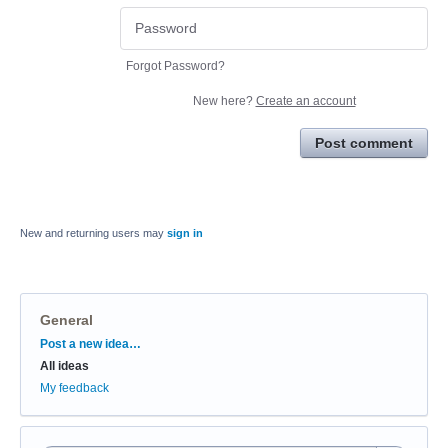
Forgot Password?
New here?
Create an account
Post comment
New and returning users may
sign in
General
Categories
Post a new idea…
All ideas
My feedback