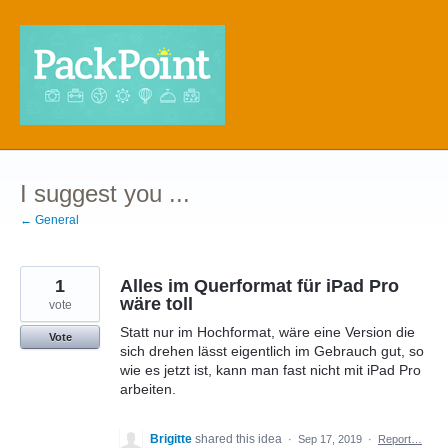
Skip
to
content
I suggest you ...
← General
1
Alles im Querformat für iPad Pro
wäre toll
vote
Statt nur im Hochformat, wäre eine Version die
Vote
sich drehen lässt eigentlich im Gebrauch gut, so
wie es jetzt ist, kann man fast nicht mit iPad Pro
arbeiten.
Brigitte
shared this idea
·
Sep 17, 2019
·
Report…