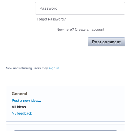
Forgot Password?
New here?
Create an account
Post comment
New and returning users may
sign in
General
Categories
Post a new idea…
All ideas
My feedback