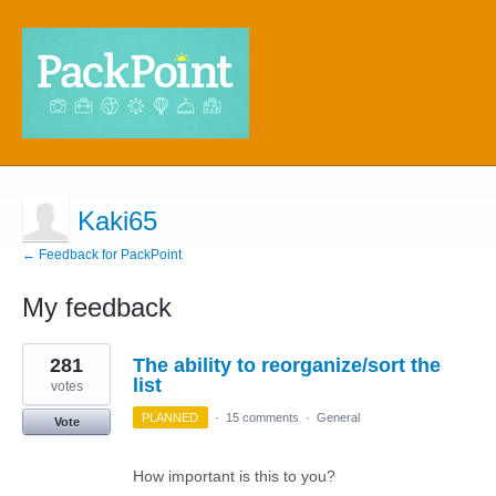
Kaki65
← Feedback for PackPoint
My feedback
1
281
The ability to reorganize/sort the
result
found
list
votes
PLANNED
·
15 comments
·
General
Vote
How important is this to you?